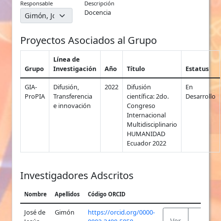
Responsable
Descripción
Docencia
Proyectos Asociados al Grupo
Línea de
Grupo
Investigación
Año
Título
Estatus
GIA-
Difusión,
2022
Difusión
En
ProPIA
Transferencia
científica: 2do.
Desarrollo
e innovación
Congreso
Internacional
Multidisciplinario
HUMANIDAD
Ecuador 2022
Investigadores Adscritos
Nombre
Apellidos
Código ORCID
José de
Gimón
https://orcid.org/0000-
Ver
Ver