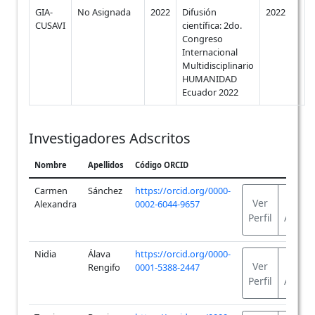
GIA-
No Asignada
2022
Difusión
2022
CUSAVI
científica: 2do.
Congreso
Internacional
Multidisciplinario
HUMANIDAD
Ecuador 2022
Investigadores Adscritos
Nombre
Apellidos
Código ORCID
Carmen
Sánchez
https://orcid.org/0000-
Ver
Ve
Alexandra
0002-6044-9657
Perfil
Activi
Nidia
Álava
https://orcid.org/0000-
Ver
Ve
Rengifo
0001-5388-2447
Perfil
Activi